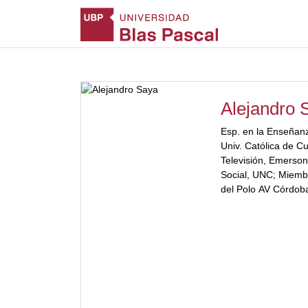
Alejandro 
Esp. en la Enseñanz
Univ. Católica de C
Televisión, Emerson
Social, UNC; Miemb
del Polo AV Córdoba
Audiovisual;[ubp_s
Especialista en Trad
de WordtoFilm; Guio
audiovisual de nume
educativas.[/ubp_s