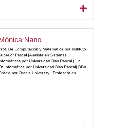
Mundo Raro” y “¿Me lo puedo quedar?”.
[/ubp_show_more]
Mónica Nano
Prof. De Computación y Matemática por Instituto
Superior Pascal |Analista en Sistemas
Informáticos por Universidad Blas Pascal | Lic.
En Informática por Universidad Blas Pascal| DBA
Oracle por Oracle University | Profesora en
Ingeniería Informática UBP | [ubp_show_more
color="#a2332a"]Coordinadora y Tutora de la
Tecnicatura Superior en Desarrollo de Software
en ISP | Contenidista de ISP |Profesora de
Matemática, Educación Tecnológica y
Metodologías de Investigación en Ciencias
Sociales en Colegio Bilingüe San Patricio.
[/ubp_show_more]