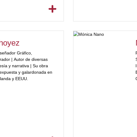
choyez
señador Gráfico,
rador | Autor de diversas
sía y narrativa | Su obra
 expuesta y galardonada en
olanda y EEUU.