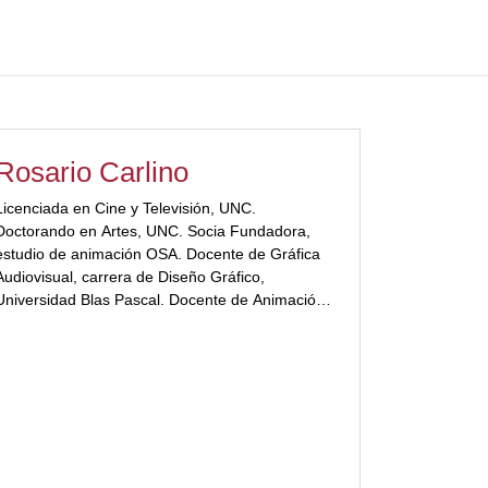
Rosario Carlino
Licenciada en Cine y Televisión, UNC.
Doctorando en Artes, UNC. Socia Fundadora,
estudio de animación OSA. Docente de Gráfica
Audiovisual, carrera de Diseño Gráfico,
Universidad Blas Pascal. Docente de Animación
con elementos del Diseño Gráfico, Escuela de
Artes, Universidad Nacional de Córdoba.
[ubp_show_more color="#a2332a"]
Investigadora del Centro Experimental de
Animación, Universidad Nacional de Córdoba.
Coordinadora de Talleres de Animación. Jurado
en festivales de animación. Co – guionista y co –
directora de las series animadas “Anton y el