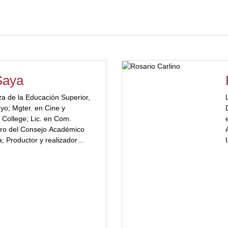
Saya
a de la Educación Superior,
uyo; Mgter. en Cine y
 College; Lic. en Com.
ro del Consejo Académico
; Productor y realizador
how_more color="#a2332a"]
ucción Audiovisual; Director
nista y productor
rosas piezas publicitarias y
how_more]