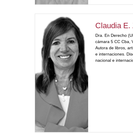
Claudia E.
Dra. En Derecho (U
cámara 5 CC Cba, V
Autora de libros, ar
e internaciones. Dise
nacional e internaci
[ubp_show_more color="#a
la carrera de espec
derecho procesal e
consejo consultivo 
internacionales. Capacitadora para los
concursos de cargos
Judicial de Córdob