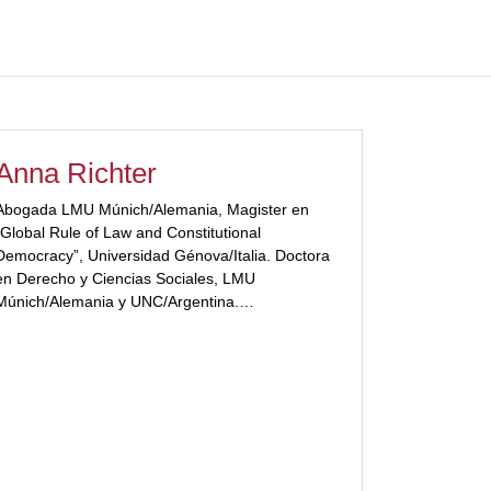
Anna Richter
Abogada LMU Múnich/Alemania, Magister en
“Global Rule of Law and Constitutional
Democracy”, Universidad Génova/Italia. Doctora
en Derecho y Ciencias Sociales, LMU
Múnich/Alemania y UNC/Argentina.
[ubp_show_more color="#a3223a"]Docente
UNC, UBP, UTDT. Ex becaria CONICET,
ERASMUS, DAAD, SECyT y MPI.
[/ubp_show_more]