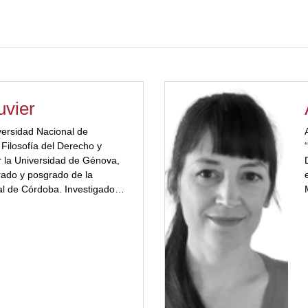
uvier
versidad Nacional de
Filosofía del Derecho y
or la Universidad de Génova,
grado y posgrado de la
l de Córdoba. Investigador
lor="#a3223a"]Adjunto
 del servicio de intercambio
DAAD). Director del grupo
. Ha publicado en revistas
rior. Su último libro
o. Entre la violencia y la
licado por la editorial de la
al de Córdoba en el año