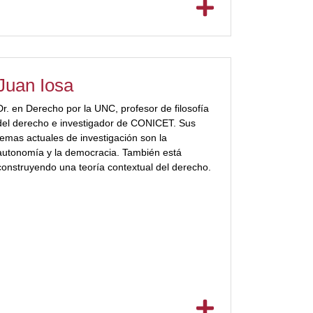
Universidad de Génova, Universidad de Girona,
etc.
Ha publicado una docena de libros y más de un
centenar de artículos sobre teoría del derecho.
Ha obtenido la beca John Simon Guggenheim
Juan Iosa
(2000), el premio Bernard Houssay al Joven
Investigador (2003) y el Diploma Konex en 2006.
Dr. en Derecho por la UNC, profesor de filosofía
[/ubp_show_more]
del derecho e investigador de CONICET. Sus
temas actuales de investigación son la
autonomía y la democracia. También está
construyendo una teoría contextual del derecho.