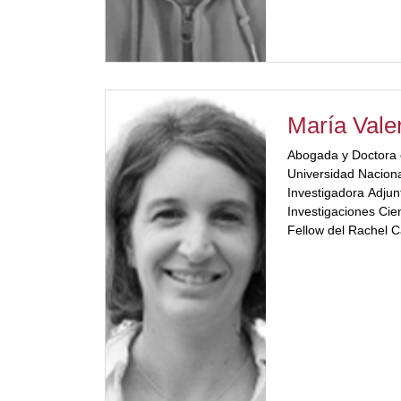
2023.[/ubp_show_m
María Vale
Abogada y Doctora 
Universidad Nacional
Investigadora Adjun
Investigaciones Cie
Fellow del Rachel C
[ubp_show_more co
and Society de la U
(Alemania). Experta
la Naturaleza de N
la Comisión de Der
Profesora de la Fac
Sociales de la UNL 
la Carrera de Espec
Daños de la UNL y 