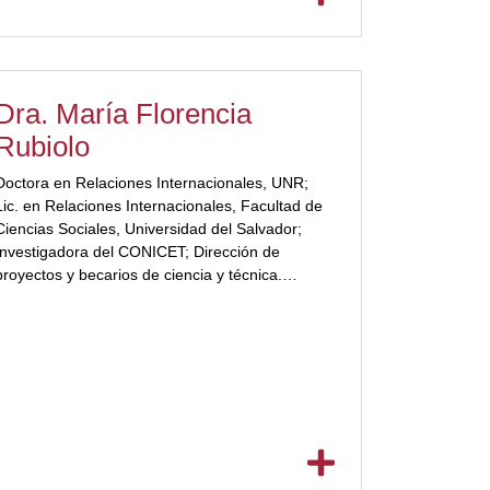
Dra. María Florencia
Rubiolo
Doctora en Relaciones Internacionales, UNR;
Lic. en Relaciones Internacionales, Facultad de
Ciencias Sociales, Universidad del Salvador;
Investigadora del CONICET; Dirección de
proyectos y becarios de ciencia y técnica.
Especialista en temas del sudeste asiático;
[ubp_show_more color="#a3223a"] Miembro de
redes académicas e institucionales nacionales y
regionales; Producción y participación en
numerosas publicaciones académicas y
conferencias internacionales; Directora del
Doctorado en Relaciones Internacionales, UCC;
Coordinadora académica del centro de estudios
de la Franja y la Ruta. ICDA, UCC.