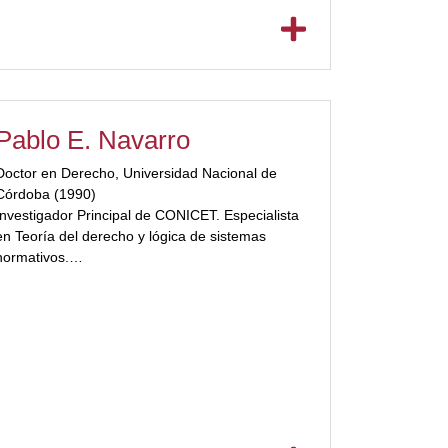
Pablo E. Navarro
Doctor en Derecho, Universidad Nacional de
Córdoba (1990)
Investigador Principal de CONICET. Especialista
en Teoría del derecho y lógica de sistemas
normativos.
Ha sido profesor titular (por [ubp_show_more
color="#a3223a"] contrato) de la Universidad
Nacional del Sur (Bahía Blanca) y de la
Universidad Blas Pascal (Córdoba). También ha
sido profesor Titular de Universidad de la
Universidad Pompeu Fabra de Barcelona y
profesor visitante de numerosas universidades
europeas y latinoamericanas, e.g., ITAM
(México); Universidad Austral de Chile;