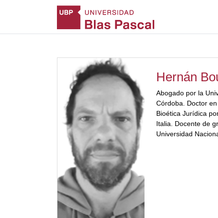
Hernán Bo
Abogado por la Uni
Córdoba. Doctor en 
Bioética Jurídica p
Italia. Docente de 
Universidad Naciona
[ubp_show_more co
CONICET. Ex becario
académico alemán (
«Derecho y Control»
nacionales y del exte
(Aspectos del Derech
cooperación) fue pub
Universidad Nacion