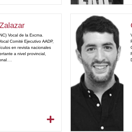
 Zalazar
NC) Vocal de la Excma.
ocal Comité Ejecutivo AADP,
tículos en revista nacionales
rtante a nivel provincial,
onal.
3223a"] Directora de
ialización y diplomaturas en
n la UBP. Miembro del
en publicaciones nacionales e
 jerárquicos del Poder
a.[/ubp_show_more]