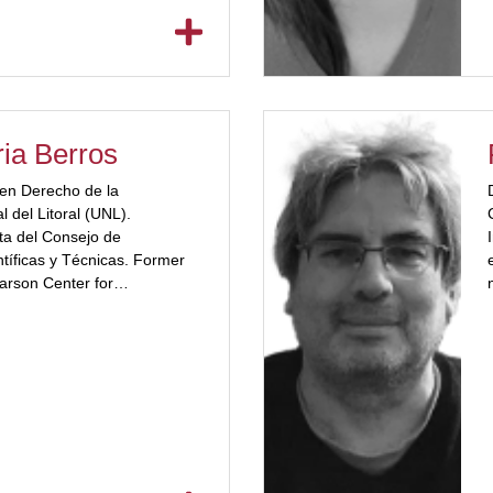
ore]
ria Berros
en Derecho de la
 del Litoral (UNL).
ta del Consejo de
ntíficas y Técnicas. Former
arson Center for
lor="#a3223a"]Environment
niversidad de Münich
 de la Iniciativa Armonía con
aciones Unidas. Miembro de
echo Ambiental de la UICN.
ultad de Ciencias Jurídicas y
y de la UCSF. Profesora de
ialización en Derecho de
de la Carrera de