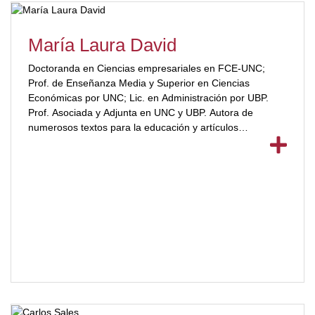
María Laura David
Doctoranda en Ciencias empresariales en FCE-UNC;
Prof. de Enseñanza Media y Superior en Ciencias
Económicas por UNC; Lic. en Administración por UBP.
Prof. Asociada y Adjunta en UNC y UBP. Autora de
numerosos textos para la educación y artículos
académicos. [ubp_show_more color="#a2332a"]Docente
de la Secretaría de Educación Continua en programas de
capacitación in company, Diplomaturas, Seminarios y
Programas de Formación en UBP. Asesora en
Diagnóstico Organizacional y Diseño de Sistemas
Administrativos.[/ubp_show_more]