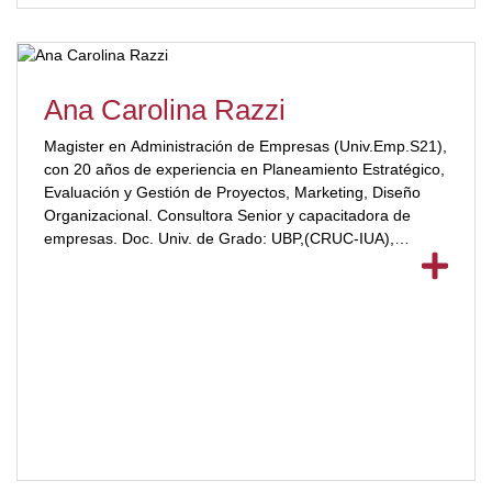
Ana Carolina Razzi
Magister en Administración de Empresas (Univ.Emp.S21),
con 20 años de experiencia en Planeamiento Estratégico,
Evaluación y Gestión de Proyectos, Marketing, Diseño
Organizacional. Consultora Senior y capacitadora de
empresas. Doc. Univ. de Grado: UBP,(CRUC-IUA),
Universidad Nacional de Córdoba (ESCMB)
[ubp_show_more color="#a2332a"]. Docente Univ. de
Posgrado. (Univ.Emp.S21). Directora de Trabajos Finales
de posgrado y grado. Autora de artículos académicos y
profesionales. Investigadora. Distinciones: Pin de Oro 21
Univ.Emp.S21. Premio CPCEC mejor promedio. Medalla
de Oro (CRUC-IUA). Medalla de Plata FCA (CRUC-IUA).
[/ubp_show_more]