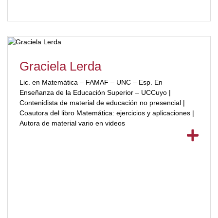
internacionales. Ha coordinado académicamente
alrededor de una treintena de cursos. En calidad de
asistente, participó en más de una cincuentena de
cursos, seminarios y jornadas académicas. Fue Miembro
del Consejo Académico Consultivo del Centro de
Perfeccionamiento Ricardo C. Núñez del Poder Judicial
Graciela Lerda
de Córdoba (2000/2003), y previamente, fue el primer
coordinador de dicha institución. Fue Coordinador
Lic. en Matemática – FAMAF – UNC – Esp. En
General del Instituto de Formación e Investigación de la
Enseñanza de la Educación Superior – UCCuyo |
Policía Judicial de Córdoba. 2005/2007) Fue Director del
Contenidista de material de educación no presencial |
Centro de Estudios e Investigaciones Jurídicas y Sociales
Coautora del libro Matemática: ejercicios y aplicaciones |
de la AGEPJ (1997/2000)Gestión Pública. Fue funcionario
Autora de material vario en videos
del Poder Legislativo de la Provincia de Córdoba, como
Relator de Comisiones y luego como Prosecretario de
Comisiones (año 2000 a 2003)Fue funcionario del Poder
Ejecutivo de la Provincia de Córdoba, como Director
General de Coordinación del Ministerio de Seguridad de
la Provincia de Córdoba. (2003) y luego fue el primer
presidente del Tribunal de Conducta Policial de la
Provincia de Córdoba, elegido para esa función luego de
ser nominado como representante del Poder Ejecutivo en