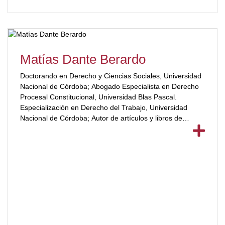
dicho órgano (2004). Luego fue designado representante
en la función de Vocal, en dicha institución, en
representación del Ministerio Público Fiscal de la
Provincia de Córdoba (2010).Fue funcionario del Poder
Judicial de la Provincia de Córdoba, como Subdirector
General de la Policía Judicial y luego a cargo de dicha
Matías Dante Berardo
institución. (2005/2007).[/ubp_show_more]
Doctorando en Derecho y Ciencias Sociales, Universidad
Nacional de Córdoba; Abogado Especialista en Derecho
Procesal Constitucional, Universidad Blas Pascal.
Especialización en Derecho del Trabajo, Universidad
Nacional de Córdoba; Autor de artículos y libros de
Derecho constitucional y administrativo.