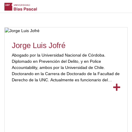
Jorge Luis Jofré
Abogado por la Universidad Nacional de Córdoba.
Diplomado en Prevención del Delito, y en Police
Accountability, ambos por la Universidad de Chile.
Doctorando en la Carrera de Doctorado de la Facultad de
Derecho de la UNC. Actualmente es funcionario del
Ministerio Público Fiscal de la Provincia de Córdoba.
[ubp_show_more color="#a2332a"]Docente de Grado de
la Universidad Blas Pascal y miembro el plantel docente
de la Secretaría de Posgrado de la UBP. Docente de la
Escuela de Oficiales de Policía de la Provincia de
Córdoba. Actividad Académica: Ha participado como
Director, Disertante y Panelista en más de un centenar de
eventos académicos, tanto nacionales como