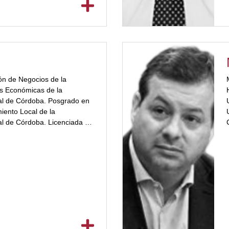
 Tecnológico Córdoba. Ex
 Rectores de la Provincia
presentante en el CRUP.
do en la Escuela de
C). Ex Director Ejecutivo
Planificación Estratégica de
doba (COPEC); Director de
ón de Negocios de la
A.; Director de Desarrollo
as Económicas de la
ormación en Gestión en
al de Córdoba. Posgrado en
gica en la UVITEC. Fue COO
miento Local de la
System (Argentina y Perú).
al de Córdoba. Licenciada en
oyectos FOMIN – BID en
ultad de Ciencias
ión en Soportes de
niversidad Nacional de
, ex Consultor del Banco
_more color="#a2332a"]
 la Maestría en Dirección y
ía en Dirección y Gestión de
c
ciones de la Universidad
a Universidad Blas Pascal.
show_more]
nterina de la Cátedra de
conomía II de la Facultad de
s de la Universidad Nacional
tado clases sobre su