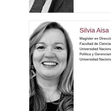
Fundación Instituto
Miembro del Foro de
de Córdoba y ex re
Profesor de Posgra
Graduados(FCE – UN
Silvia Aisa
del Consejo para la 
la Provincia de Cór
Magíster en Direcci
Proyectos de MKT S.
Facultad de Cienci
de Programas de F
Universidad Nacion
Innovación Tecnoló
Política y Gerencia
Whitney University 
Universidad Nacion
Fue Director de Pr
Economía de la Fac
materia de Innovac
Económicas de la U
Formación Ejecutiva
Córdoba.[ubp_show
Mundial. Director de
Profesora de Maestr
Gestión de Organiza
Organizaciones en l
Blas Pascal.[/ubp_
Profesora Adjunta I
Introducción a la E
Ciencias Económica
de Córdoba. Ha dic