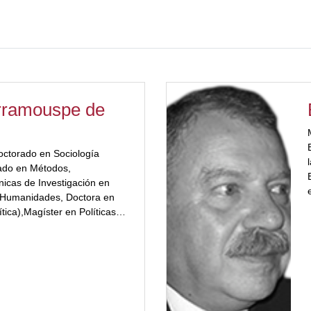
rramouspe de
ctorado en Sociología
rado en Métodos,
icas de Investigación en
y Humanidades, Doctora en
ítica),Magíster en Políticas y
enciada en Ciencia Política
olor="#a2332a"] Relaciones
alizó estudios para
acionales (CEPAL y BID).
s de grado y de postgrado en
onal de Córdoba,