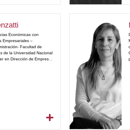
nzatti
cias Económicas con
s Empresariales –
d
nistración- Facultad de
s de la Universidad Nacional
er en Dirección de Empresas
p
atólica de Córdoba.
or="#a2332a"] Licenciado
on Orientación en Marketing
las Pascal. Secretario de
ón Continua, Director
uela de Negocios: Córdoba
(UBP) y Director Ejecutivo
 Startups de base
ingLABS.org de la
ascal. Miembro del Consejo
ersidad Blas Pascal. Miembro
arg