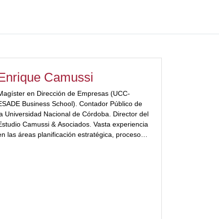
Enrique Camussi
Magíster en Dirección de Empresas (UCC-
ESADE Business School). Contador Público de
la Universidad Nacional de Córdoba. Director del
Estudio Camussi & Asociados. Vasta experiencia
en las áreas planificación estratégica, procesos
estratégicos, control de gestión, sistemas de
información y otros relacionados.
[ubp_show_more color="#a2332a"] Docente de
posgrado de la Maestría en Dirección de
Empresas dela Universidad Católica de Córdoba
en temas de Dirección Estratégica y Análisis de
Entorno Sociopolítico. Como consultor en
dirección de empresas ha aplicado las