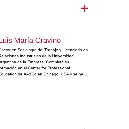
metodologías desarrolladas en empresas de la
más diversa índole en actividades tales como
industriales, de servicios, organizaciones no
gubernamentales, sociedades cooperativas,
minería, servicios públicos, construcción, etc.
[/ubp_show_more]
Luis María Cravino
Doctor en Sociología del Trabajo y Licenciado en
Relaciones Industriales de la Universidad
Argentina de la Empresa. Completó su
formación en el Center for Professional
Education de AA&Co en Chicago, USA y se ha
certificado en Zenger | Folkman para el dictado
internacional de programas de liderazgo.
[ubp_show_more color="#a2332a"] Co-
Fundador del Centro de Desarrollo del
Liderazgo (ITBA) y Co-Director del Diplomado
en Desarrollo Organizacional (ITBA). Docente
universitario en el ITBA, la UADE, la U de SA y la
UBP. Co-fundador y Director de AO Consulting
S.A. Desde 1992 lidera la ejecución de