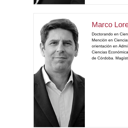
Marco Lore
Doctorando en Cien
Mención en Ciencia
orientación en Admi
Ciencias Económica
de Córdoba. Magíst
de la Universidad C
[ubp_show_more col
en Administración c
de la Universidad B
Posgrado y Educaci
Ejecutivo de la Esc
Management School 
de la Incubadora de
tecnológica www.do
Universidad Blas P
Superior de la Univ