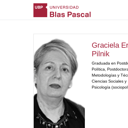
Graciela E
Pilnik
Graduada en Postdo
Política, Postdocto
Metodologías y Técn
Ciencias Sociales 
Psicología (sociopol
Gestión Pública, Lic
y[ubp_show_more c
Internacionales y re
Funcionarios Intern
Docente en carrera
la Universidad Naci