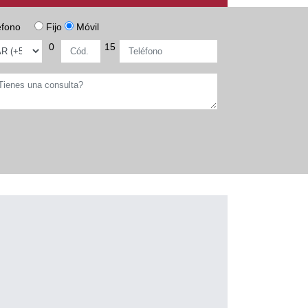
éfono
Fijo
Móvil
0
15