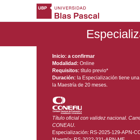
Especiali
Inicio: a confirmar
Modalidad:
Online
Requisitos:
título previo*
Duración:
la Especialización tiene un
la Maestría de 20 meses.
Título oficial con validez nacional. Carr
CONEAU.
Especialización: RS-2025-129-APN
Maestría: RS-2022-331-APN-ME