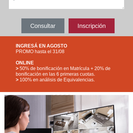
Consultar
Inscripción
INGRESÁ EN AGOSTO
PROMO hasta el 31/08
ONLINE
>
50% de bonificación en Matrícula + 20% de
bonificación en las 6 primeras cuotas.
>
100% en análisis de Equivalencias.