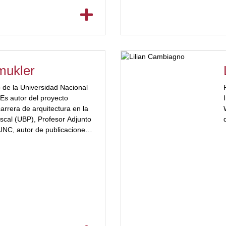
mukler
 de la Universidad Nacional
Es autor del proyecto
arrera de arquitectura en la
scal (UBP), Profesor Adjunto
UNC, autor de publicaciones
,[ubp_show_more
plementos de arquitectura y
Ha sido el director de la
tura en la UBP desde su
hasta 2022.
tado de la Universidad de
vitado del Kent Institute of
an Bretaña. Ha dictado
cias en diversos eventos