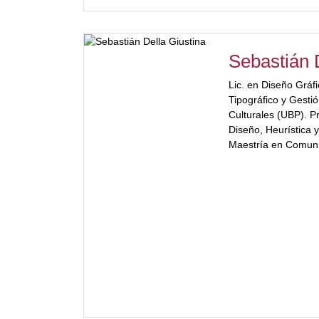
Sebastián 
Lic. en Diseño Gráf
Tipográfico y Gestió
Culturales (UBP). P
Diseño, Heurística y
Maestría en Comuni
UNC). Trabaja en s
& diseño. Parte del 
Tipográfico. Co-org
del Primer Simposio
Ha participado de ex
nacional e internaci
Seleccionado Refer
la Municipalidad d