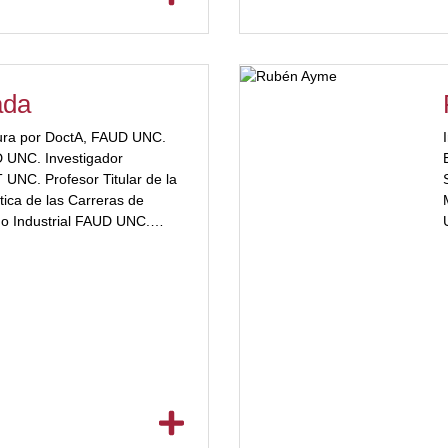
ada
tura por DoctA, FAUD UNC.
D UNC. Investigador
UNC. Profesor Titular de la
ica de las Carreras de
ño Industrial FAUD UNC.
rquitectura Paisajista 1 y 2,
or="#a2332a"] de la
tectura y de Matemática de la
c
a UBP. Disertante en
esos vinculados a la
uitectura. Autor de
s académicos.