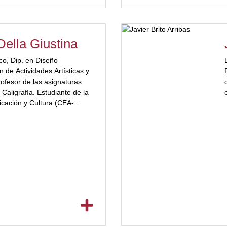
Della Giustina
ico, Dip. en Diseño
n de Actividades Artísticas y
rofesor de las asignaturas
de 
 Caligrafía. Estudiante de la
cación y Cultura (CEA-
u estudio ese/comunicación
colectivo Carácter
anizador de Tipos Latinos,
 de Infografía de Córdoba.
posiciones y talleres a nivel
onal.
ente del Área de Diseño de
e Córdoba en 2019.