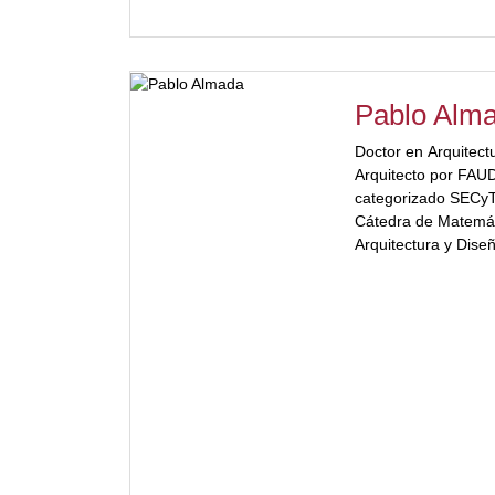
Pablo Alm
Doctor en Arquitec
Arquitecto por FAU
categorizado SECyT 
Cátedra de Matemát
Arquitectura y Dise
Profesor Titular de A
[ubp_show_more col
Electiva Protoarqui
Carrera Arquitectur
Encuentros y Congr
enseñanza de la Arq
numerosos artículo
[/ubp_show_more]