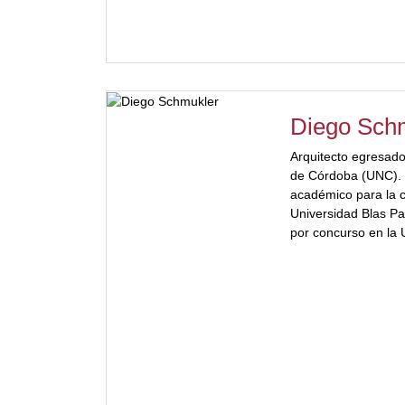
Diego Sch
Arquitecto egresado
de Córdoba (UNC). 
académico para la c
Universidad Blas Pa
por concurso en la 
en revista SUMMA
color="#a2332a"] su
capítulos de libros. 
carrera de Arquitec
fundación en 1996 
Ha sido jurado invi
Palermo, Profesor in
Art & Design, en Gr
numerosas conferen