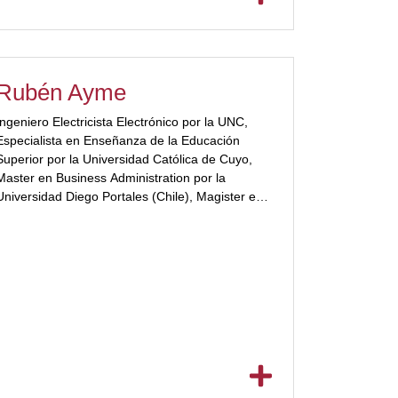
Centro de Diseño de Software de Argentina
(ASDC) de Intel. Conjuntamente, fue miembro
del Comité de Propiedad Intelectual de Intel y es
autor de 6 Patentes de Invención a nivel
Internacional y en la USPTO.[/ubp_show_more]
Rubén Ayme
Ingeniero Electricista Electrónico por la UNC,
Especialista en Enseñanza de la Educación
Superior por la Universidad Católica de Cuyo,
Master en Business Administration por la
Universidad Diego Portales (Chile), Magister en
Gestión Educacional por la Universidad Diego
Portales (Chile)[ubp_show_more
olor="#a2332a"] | Secretario General y de
Extensión en la UBP, Docente en la UBP |
Docente Adjunto en Informática, Algoritmos y
Estructura de Datos en la UNC.
[/ubp_show_more]