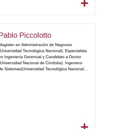
Pablo Piccolotto
Magister en Administración de Negocios
(Universidad Tecnológica Nacional). Especialista
en Ingeniería Gerencial y Candidato a Doctor
(Universidad Nacional de Córdoba). Ingeniero
de Sistemas(Universidad Tecnológica Nacional).
[ubp_show_more color="#a2332a"] Experto en
innovación que actualmente se desempeña
como Jefe de Innovación en Naranja. Además,
es Director y co-fundador del Laboratorio de
Innovación Social, una consultora especializada
en innovación, emprendedorismo y todo tipo de
desarrollos tecnológicos. Gerenció el equipo de
Investigación en Intel donde lideró el desarrollo
de múltiples iniciativas de innovación en el