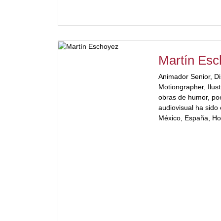
disciplinares. Actu
temas urbanos. Pro
desarrollado proyect
conjuntos de vivienda
Obtuvo premios y r
Martín Es
de proyecto naciona
[/ubp_show_more]
Animador Senior, Di
Motiongrapher, Ilust
obras de humor, poe
audiovisual ha sido
México, España, H