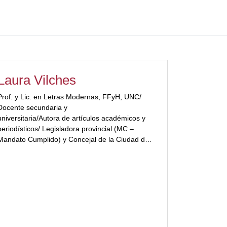
Laura Vilches
Prof. y Lic. en Letras Modernas, FFyH, UNC/
Docente secundaria y
universitaria/Autora de artículos académicos y
periodísticos/ Legisladora provincial (MC –
Mandato Cumplido) y Concejal de la Ciudad de
Córdoba (MC) [ubp_show_more
color="#a3223a"]por el PTS – FIT-U.
[/ubp_show_more]