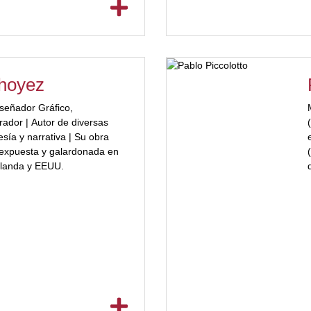
almente es investigador sobre
fesionalmente ha
os de vivienda unifamiliar,
 y edificios institucionales.
econocimientos en concursos
choyez
l e internacionales.
señador Gráfico,
rador | Autor de diversas
sía y narrativa | Su obra
 expuesta y galardonada en
olanda y EEUU.