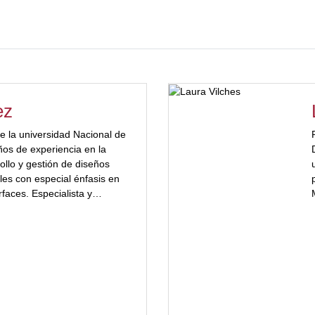
ez
e la universidad Nacional de
os de experiencia en la
rollo y gestión de diseños
les con especial énfasis en
rfaces. Especialista y
 de la comunicación de la
os Aires y Mágister en
visual de la Universidad
s.