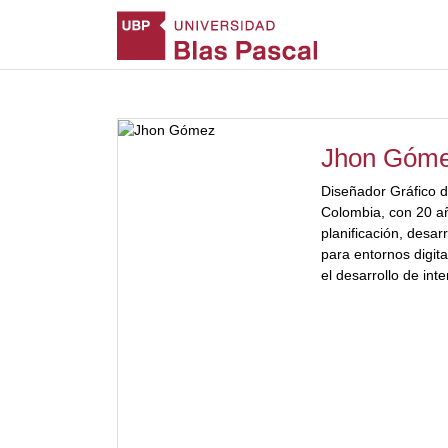
Jhon Góm
Diseñador Gráfico d
Colombia, con 20 añ
planificación, desar
para entornos digita
el desarrollo de inte
Mágister en teorías
Universidad de Buen
Diseño Digital Audio
Nacional de Quilme