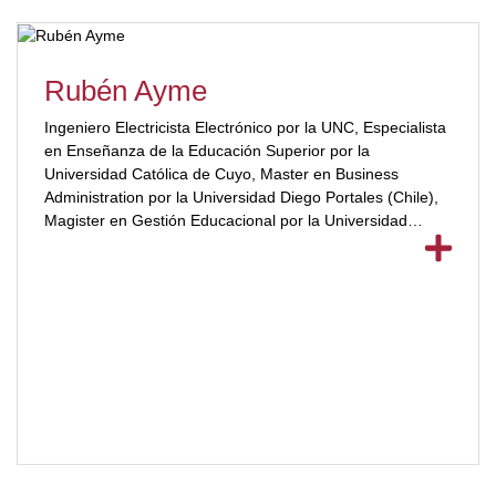
Abogados de Córdoba 2017 y 2019; «Ex-Miembro de la
Sala Laboral del Consejo de la Magistratura de
Córdoba»; «Miembro Tribunal Arbitral Colegio de
Rubén Ayme
Abogados Cba».»Ex Secretaria Técnica (Derecho) UCC».
«Ex Encargada del Registro de Delitos contra la
Ingeniero Electricista Electrónico por la UNC, Especialista
Integridad Sexual (Ministerio de Justicia de Córdoba);»Ex
en Enseñanza de la Educación Superior por la
Asesora de Jefatura de Gabinete Córdoba»; «Ex
Universidad Católica de Cuyo, Master en Business
Secretaria de Estado Trata de Personas Córdoba»; Actual
Administration por la Universidad Diego Portales (Chile),
Directora de la Lotería de la Provincia de Córdoba».
Magister en Gestión Educacional por la Universidad
[/ubp_show_more]
Diego Portales (Chile)[ubp_show_more color="#a2332a"]
| Secretario General y de Extensión en la UBP, Docente
en la UBP | Docente Adjunto en Informática, Algoritmos y
Estructura de Datos en la UNC. [/ubp_show_more]