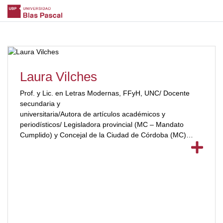
Laura Vilches
Prof. y Lic. en Letras Modernas, FFyH, UNC/ Docente
secundaria y
universitaria/Autora de artículos académicos y
periodísticos/ Legisladora provincial (MC – Mandato
Cumplido) y Concejal de la Ciudad de Córdoba (MC)
[ubp_show_more color="#a3223a"]por el PTS – FIT-U.
[/ubp_show_more]