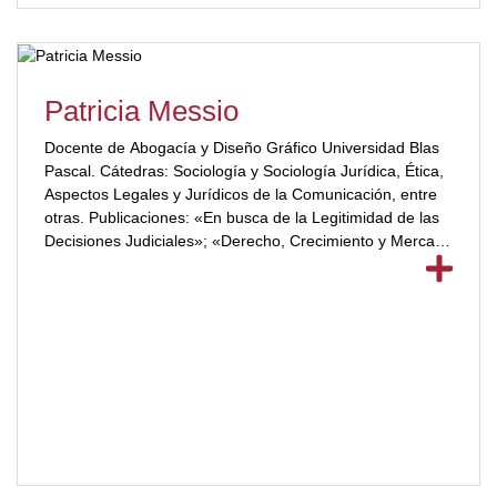
Patricia Messio
Docente de Abogacía y Diseño Gráfico Universidad Blas
Pascal. Cátedras: Sociología y Sociología Jurídica, Ética,
Aspectos Legales y Jurídicos de la Comunicación, entre
otras. Publicaciones: «En busca de la Legitimidad de las
Decisiones Judiciales»; «Derecho, Crecimiento y Mercado
de Trabajo»;[ubp_show_more color="#a2332a"] «Los
Hijos del Maltrato»; «Función Social del Derecho»;
«Jueces de la Sociedad»; «Derecho y Cambio Social»;
«Control social»; «Efectos mediáticos de las decisiones
judiciales»; «La praxis de la prudencia jurídica»; «La
Sana Crítica y la Derivación Razonada»; «Dimensión
Ética del Derecho»; «Persona – individuo en la
Administración Pública»; «Trata de Personas-
2015″;»Cuestiones fundamentales del Derecho y la
Ciencia Jurídica»; Ex Vicepresidenta Colegio de
Abogados; Ex Miembro Junta Electoral del Colegio de