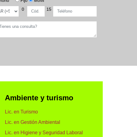
éfono
Fijo
Móvil
0
15
Ambiente y turismo
Lic. en Turismo
Lic. en Gestión Ambiental
Lic. en Higiene y Seguridad Laboral