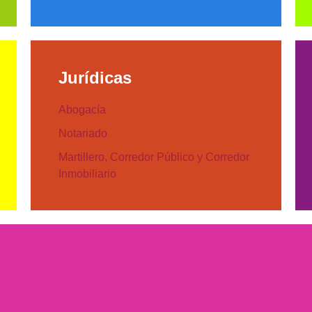
Jurídicas
Abogacía
Notariado
Martillero, Corredor Público y Corredor
Inmobiliario