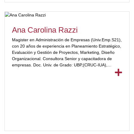
Ana Carolina Razzi
Magister en Administración de Empresas (Univ.Emp.S21),
con 20 años de experiencia en Planeamiento Estratégico,
Evaluación y Gestión de Proyectos, Marketing, Diseño
Organizacional. Consultora Senior y capacitadora de
empresas. Doc. Univ. de Grado: UBP,(CRUC-IUA),
Universidad Nacional de Córdoba (ESCMB)
[ubp_show_more color="#a2332a"]. Docente Univ. de
Posgrado. (Univ.Emp.S21). Directora de Trabajos Finales
de posgrado y grado. Autora de artículos académicos y
profesionales. Investigadora. Distinciones: Pin de Oro 21
Univ.Emp.S21. Premio CPCEC mejor promedio. Medalla
de Oro (CRUC-IUA). Medalla de Plata FCA (CRUC-IUA).
[/ubp_show_more]