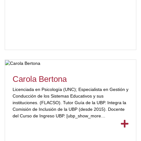
Tecnológica. Panelista y ponente en congresos y
seminarios. Integrante del Observatorio de Políticas
Sociales representante UBP. Asesora y consultora en
estadística y metodología. Desempeño profesional
anterior en Municipalidad de Córdoba, AFIP, Justicia
Provincial, CPCE.[/ubp_show_more]
Carola Bertona
Licenciada en Psicología (UNC); Especialista en Gestión y
Conducción de los Sistemas Educativos y sus
instituciones. (FLACSO). Tutor Guía de la UBP. Integra la
Comisión de Inclusión de la UBP (desde 2015). Docente
del Curso de Ingreso UBP. [ubp_show_more
color="#a2332a"] Docente del Plan de Perfeccionamiento
Docente UBP (2016/2017/2018). Coordinadora de las
Practicas Pre Profesionales UBP (2018). Miembro del