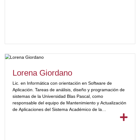
Programa de Ingreso, Continuidad y Permanencia UBP
(2013) realizando cursos de capacitación para docentes,
alumnos, etc. Ejerce como Psicóloga Clínica en el ámbito
privado. [/ubp_show_more]
Lorena Giordano
Lic. en Informática con orientación en Software de
Aplicación. Tareas de análisis, diseño y programación de
sistemas de la Universidad Blas Pascal, como
responsable del equipo de Mantenimiento y Actualización
de Aplicaciones del Sistema Académico de la
Universidad.