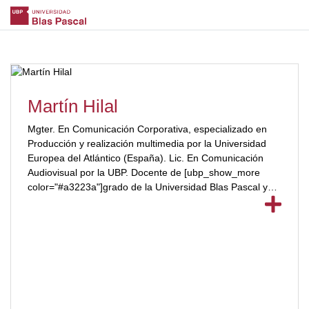
Martín Hilal
Mgter. En Comunicación Corporativa, especializado en
Producción y realización multimedia por la Universidad
Europea del Atlántico (España). Lic. En Comunicación
Audiovisual por la UBP. Docente de [ubp_show_more
color="#a3223a"]grado de la Universidad Blas Pascal y
consultor independiente de Marketing Digital,
Comunicación y e-learning. Actualmente Diseñador
Instruccional en Ideas Propias Editorial (Vigo – Galicia,
España). [/ubp_show_more]