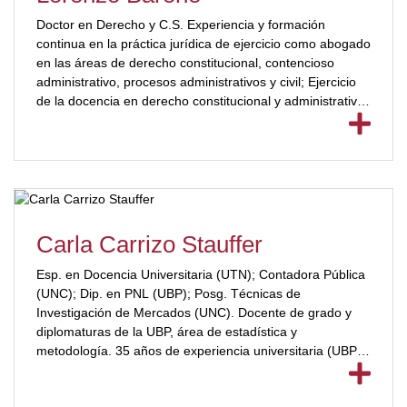
Doctor en Derecho y C.S. Experiencia y formación
continua en la práctica jurídica de ejercicio como abogado
en las áreas de derecho constitucional, contencioso
administrativo, procesos administrativos y civil; Ejercicio
de la docencia en derecho constitucional y administrativo
y Derecho Procesal Constitucional.[ubp_show_more
color="#a2332a"] Doctor en Derecho y Ciencias Sociales
(UNC). Especialista en Derecho Procesal Constitucional
(UBP). Presidente de la sala de derecho constitucional y
procesal constitucional (UBP). Director del Departamento
de Derecho Público (UNC). Autor de numerosos libros y
artículos científicos y profesionales.[/ubp_show_more]
Carla Carrizo Stauffer
Esp. en Docencia Universitaria (UTN); Contadora Pública
(UNC); Dip. en PNL (UBP); Posg. Técnicas de
Investigación de Mercados (UNC). Docente de grado y
diplomaturas de la UBP, área de estadística y
metodología. 35 años de experiencia universitaria (UBP;
UNC; UCC).[ubp_show_more color="#a2332a"] Directora
de trabajos finales. Investigadora: línea Apropiación