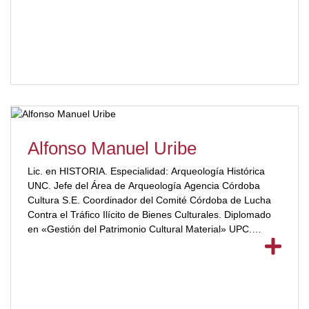
Alfonso Manuel Uribe
Lic. en HISTORIA. Especialidad: Arqueología Histórica
UNC. Jefe del Área de Arqueología Agencia Córdoba
Cultura S.E. Coordinador del Comité Córdoba de Lucha
Contra el Tráfico Ilícito de Bienes Culturales. Diplomado
en «Gestión del Patrimonio Cultural Material» UPC.
[ubp_show_more color="#a2332a"] Docente de la materia
Historia de la Arquitectura de la Carrera de Martillero
Corredor Publico y corredor Inmobiliario UBP.
Especialistas en Conservación y Exhibición de
Colecciones Arqueológicas y Etnográficas”. Especialistas