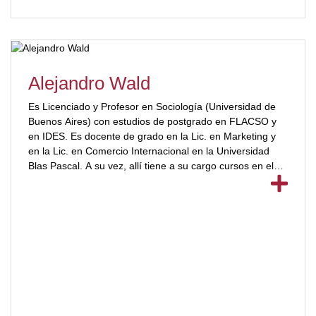
Alejandro Wald
Es Licenciado y Profesor en Sociología (Universidad de
Buenos Aires) con estudios de postgrado en FLACSO y
en IDES. Es docente de grado en la Lic. en Marketing y
en la Lic. en Comercio Internacional en la Universidad
Blas Pascal. A su vez, allí tiene a su cargo cursos en el
ámbito de la Secretaría de Educación Continua.
[ubp_show_more color="#a2332a"] Es además autor de
contenidos y tutor en los programas a distancia
“Programa Universitario de Formación Gerencial” y
“Diplomado en Gestión Bancaria”, organizados por la
misma universidad. Dicta cursos de capacitación en
ventas, dirección comercial, liderazgo y calidad en el
servicio al cliente, siempre con énfasis en procesos de
aprendizaje activo.[/ubp_show_more]