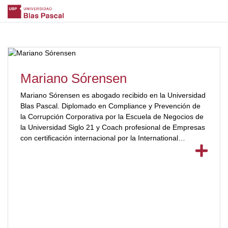
Mariano Sórensen
Mariano Sórensen es abogado recibido en la Universidad
Blas Pascal. Diplomado en Compliance y Prevención de
la Corrupción Corporativa por la Escuela de Negocios de
la Universidad Siglo 21 y Coach profesional de Empresas
con certificación internacional por la International
Coaching Community. [ubp_show_more color="#a2332a"]
Es docente en la Universidad Blas Pascal de la materia
Derecho Tributario para la carrera de Derecho y docente
de la materia Finanzas Públicas e Impuestos para la
carrera de Martillero Corredor Público e Inmobiliario de la
misma Universidad. Es especialista en procedimiento
tributario por el Colegio de Abogados de Córdoba y
cuenta con más de quince años asesorando a