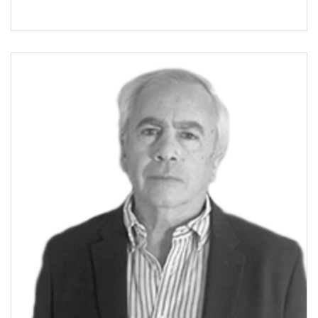
organizaciones en materia de Recursos Humanos,
Liderazgo y Compliance. Es conferencista en temáticas
de Gestión, Liderazgo y Coaching y se encuentra
realizando la tesis de la Maestría en Dirección y Gestión
de las Organizaciones (MBA) en la Universidad Blas
Pascal. Actualmente se desempeña como abogado
coordinador del Consorcio Caminero Único en la
Dirección de Vialidad de la Provincia de Córdoba.
[/ubp_show_more]