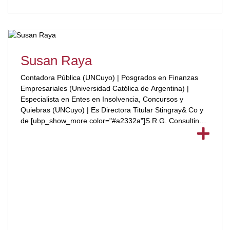
Susan Raya
Contadora Pública (UNCuyo) | Posgrados en Finanzas
Empresariales (Universidad Católica de Argentina) |
Especialista en Entes en Insolvencia, Concursos y
Quiebras (UNCuyo) | Es Directora Titular Stingray& Co y
de [ubp_show_more color="#a2332a"]S.R.G. Consulting |
Autora de publicaciones | Profesional especializada en
Impuestos y enTratamiento Fiscal de Empresas Digitales
y Cripto Monedas | Máster en Finanzas Empresariales y
Mercado de Capitales | Amplia experiencia en solidificar
los sistemas de Financieros y Contables en empresas de
Criptomonedas y Finctech.[/ubp_show_more]