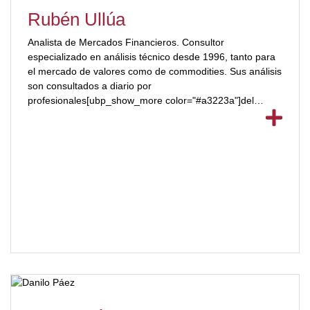
Rubén Ullúa
Analista de Mercados Financieros. Consultor
especializado en análisis técnico desde 1996, tanto para
el mercado de valores como de commodities. Sus análisis
son consultados a diario por
profesionales[ubp_show_more color="#a3223a"]del
mercado y reconocidas entidades financieras en
Latinoamérica. Capacitador en análisis técnico desde el
año 2003 en numerosas entidades financieras de
prestigio en Argentina y Latinoamérica. Ha realizado
capacitaciones y presentaciones en Fundación MATba
(Mercado a Término de Buenos Aires), Instituto Argentino
del Mercado de Capitales, Mercado de Valores del Litoral,
Bolsa de Cereales de Córdoba, IAEF (Instituto Argentino
de Ejecutivos de Finanzas), Universidad de San Andrés,
Universidad de Belgrano, Bolsa de Valores y Productores
de Asunción, Universidad de Lima, Bursen (Centro de
Capacitación de la Bolsa de Lima) y Universidad Cesa
(Colombia). Columnista en importantes medios de prensa
de Latinoamérica.[/ubp_show_more]