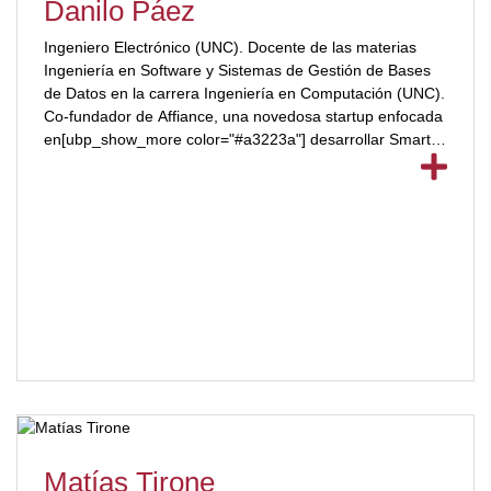
Danilo Páez
Ingeniero Electrónico (UNC). Docente de las materias
Ingeniería en Software y Sistemas de Gestión de Bases
de Datos en la carrera Ingeniería en Computación (UNC).
Co-fundador de Affiance, una novedosa startup enfocada
en[ubp_show_more color="#a3223a"] desarrollar Smart
Trading Bots para Bitcoin y Ethereum, interviniendo en
operaciones financieras con autómatas desde el 2018
hasta la actualidad. Fue desarrollador de software y líder
técnico en su consultora de e-Commerce desde el año
2000 hasta el 2021. En la actualidad, se desempeña
como Tech Lead en el equipo de Mobile Core de
NaranjaX.[/ubp_show_more]
Matías Tirone