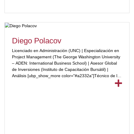
Diego Polacov
Licenciado en Administración (UNC) | Especialización en
Project Management (The George Washington University
– ADEN: International Business School) | Asesor Global
de Inversiones (Instituto de Capacitación Bursátil) |
Análisis [ubp_show_more color="#a2332a"]Técnico de los
Mercados Financieros (Ullua) | Portfolio Management
(Matba) | Es Profesor adscripto de Arquitectura del
Sistema Financiero Internacional (UNC) y Asesor
Financiero en Clave Financiera.[/ubp_show_more]