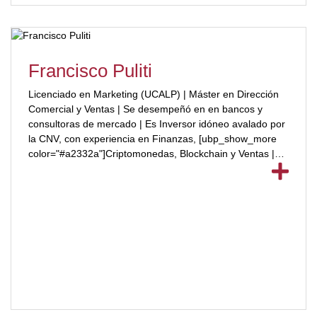
Francisco Puliti
Licenciado en Marketing (UCALP) | Máster en Dirección
Comercial y Ventas | Se desempeñó en en bancos y
consultoras de mercado | Es Inversor idóneo avalado por
la CNV, con experiencia en Finanzas, [ubp_show_more
color="#a2332a"]Criptomonedas, Blockchain y Ventas |
Actualmente se desempeña como Customer Success /
Business Developeren Blockchain.com y es Business
Develope en Rather Labs, Inc.[/ubp_show_more]