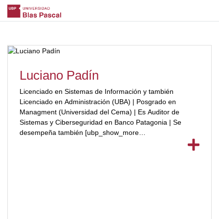
Luciano Padín
Licenciado en Sistemas de Información y también
Licenciado en Administración (UBA) | Posgrado en
Managment (Universidad del Cema) | Es Auditor de
Sistemas y Ciberseguridad en Banco Patagonia | Se
desempeña también [ubp_show_more
color="#a2332a"]como Perito Informático en el Poder
Judicial de la Nación | Se encuentra en contacto con el
ecosistema Crypto desde 2017 y realizó capacitaciones a
nivel local e internacional en Finanzas Descentralizadas.
[/ubp_show_more]