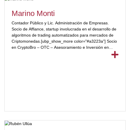
Marino Monti
Contador Público y Lic. Administración de Empresas.
Socio de Affiance, startup involucrada en el desarrollo de
algoritmos de trading automatizados para mercados de
Criptomonedas.[ubp_show_more color="#a3223a"] Socio
en CryptoBro – OTC – Asesoramiento e Inversión en
Criptomonedas. Anteriormente fue Socio y Director de VN
Global BPO hasta su venta al grupo Prosegur. Se
desempeñó como Funcionario de la Administración
Federal de Ingresos Públicos-AFIP. (1991-2001).
[/ubp_show_more]