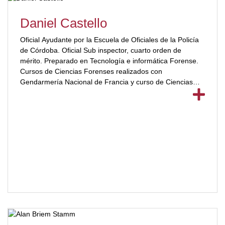
Daniel Castello
Oficial Ayudante por la Escuela de Oficiales de la Policía
de Córdoba. Oficial Sub inspector, cuarto orden de
mérito. Preparado en Tecnología e informática Forense.
Cursos de Ciencias Forenses realizados con
Gendarmería Nacional de Francia y curso de Ciencias
Forenses con[ubp_show_more color="#a2332a"] técnicos
del FBI y con BKA (Agencia Federal de Investigación
Policial) de Alemania. Docente en Diplomatura de
Criminalística en la Universidad Siglo 21. Encargado de la
formación de agentes policiales en Preservación y
Abordaje del Lugar del Hecho en la provincia de Córdoba.
Fue integrante del Instituto de Formación e Investigación;
de Sección Huellas y Rastros; Coordinador General y de
las Secciones de Policía Judicial. [/ubp_show_more]