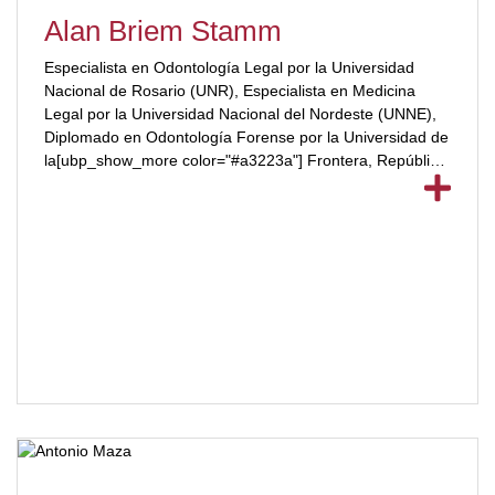
Alan Briem Stamm
Especialista en Odontología Legal por la Universidad
Nacional de Rosario (UNR), Especialista en Medicina
Legal por la Universidad Nacional del Nordeste (UNNE),
Diplomado en Odontología Forense por la Universidad de
la[ubp_show_more color="#a3223a"] Frontera, República
de Chile. Director de la Carrera de Especialización en
Odontología Legal en la Facultad de Odontología,
Universidad de Buenos Aires (UBA).[/ubp_show_more]