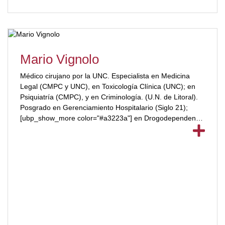
Mario Vignolo
Médico cirujano por la UNC. Especialista en Medicina
Legal (CMPC y UNC), en Toxicología Clínica (UNC); en
Psiquiatría (CMPC), y en Criminología. (U.N. de Litoral).
Posgrado en Gerenciamiento Hospitalario (Siglo 21);
[ubp_show_more color="#a3223a"] en Drogodependencia
(UNC) y en Psiquiatría Forense (UCA). Se desempeña,
desde 1992, como médico Forense de la Quinta
Circunscripción Judicial (PIPC). Ha ganado numerosos
premios como el premio “José Ramón Fernández
Cáceres” de la Asociación Iberoamericana de Medicina
Forense. (Guadalajara, octubre de 1998); Nominación
Premio San Francisco de Asis (Año 2008); Premio
Plateado Lockles, XVII Congreso Iberoamericano de
Criminalística y Medicina Legal (Misiones, julio 2017);
Premio “Remo Bergoglio” compromiso y solidaridad,