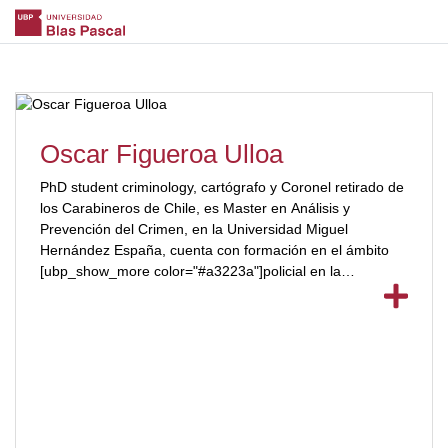
Oscar Figueroa Ulloa
PhD student criminology, cartógrafo y Coronel retirado de
los Carabineros de Chile, es Master en Análisis y
Prevención del Crimen, en la Universidad Miguel
Hernández España, cuenta con formación en el ámbito
[ubp_show_more color="#a3223a"]policial en la
Gendarmería Francesa, Centro de Excelencia para
policías ONU Vicenza Italia y en la Universidad de
California Long Beach, tiene más de 20 años de
experiencia en la implementación de sistemas de
información geográfico para la prevención delictual y el
análisis criminal, dentro de sus principales cargos fue
Jefe del Departamento de Análisis Criminal de
Carabineros y Prefecto de la Prefectura Occidente en