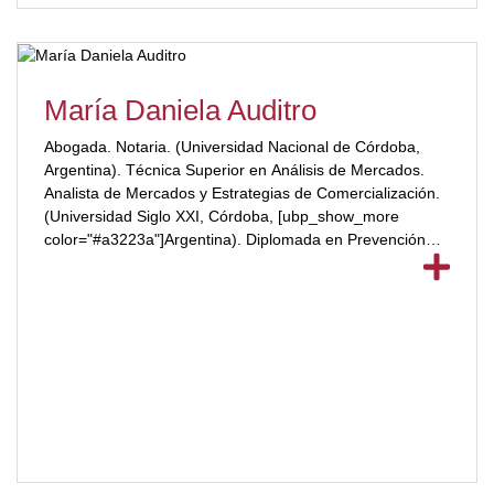
(2011).[/ubp_show_more]
María Daniela Auditro
Abogada. Notaria. (Universidad Nacional de Córdoba,
Argentina). Técnica Superior en Análisis de Mercados.
Analista de Mercados y Estrategias de Comercialización.
(Universidad Siglo XXI, Córdoba, [ubp_show_more
color="#a3223a"]Argentina). Diplomada en Prevención
del Delito a Nivel Local y en Accountability Policial
(Universidad de Chile). Diplomada en Derecho Penal
(Universidad Blas Pascal, Córdoba). Diplomada en
Metodología de la Investigación en el Ámbito Judicial
(Universidad Católica de Córdoba). Fue funcionaria del
Poder Ejecutivo de la Provincia de Córdoba, como la
primer secretaria de Faltas Gravísimas del Tribunal de
Conducta Policial de la provincia de Córdoba. Ha
participado como Disertante, Panelista, Coordinadora y
Expositora en más de una veintena de eventos
académicos. Becaria por el Centro de Estudios en