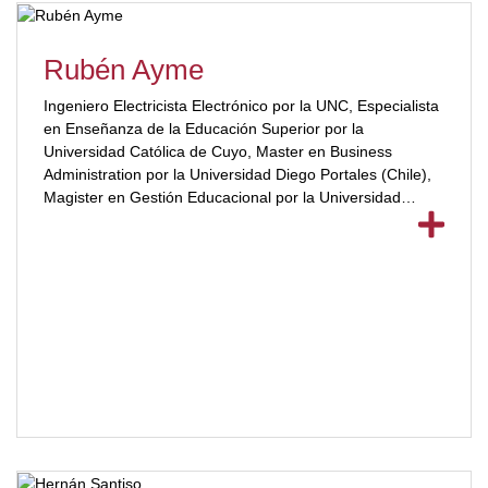
Rubén Ayme
Ingeniero Electricista Electrónico por la UNC, Especialista
en Enseñanza de la Educación Superior por la
Universidad Católica de Cuyo, Master en Business
Administration por la Universidad Diego Portales (Chile),
Magister en Gestión Educacional por la Universidad
Diego Portales (Chile)[ubp_show_more color="#a2332a"]
| Secretario General y de Extensión en la UBP, Docente
en la UBP | Docente Adjunto en Informática, Algoritmos y
Estructura de Datos en la UNC. [/ubp_show_more]