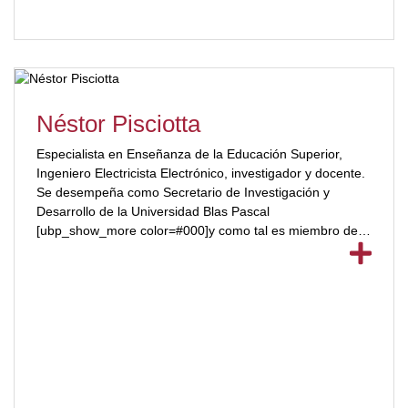
Néstor Pisciotta
Especialista en Enseñanza de la Educación Superior,
Ingeniero Electricista Electrónico, investigador y docente.
Se desempeña como Secretario de Investigación y
Desarrollo de la Universidad Blas Pascal
[ubp_show_more color=#000]y como tal es miembro de la
Comisión ad-hoc de Secretarios de Ciencia y Técnica del
Ministerio de Ciencia y Tecnología de la Provincia de
Córdoba. Desde 2017 integra el Consejo Asesor del
Centro Científico Tecnológico (CCT) CONICET Córdoba.
Ha sido Director del Posgrado en Gerencia Estratégica de
las Telecomunicaciones del Centro de Excelencia para las
Américas de la Unión Internacional de
Telecomunicaciones. [ubp_show_more color=#000]Su
especialidad profesional es la Ingeniería de Televisión y