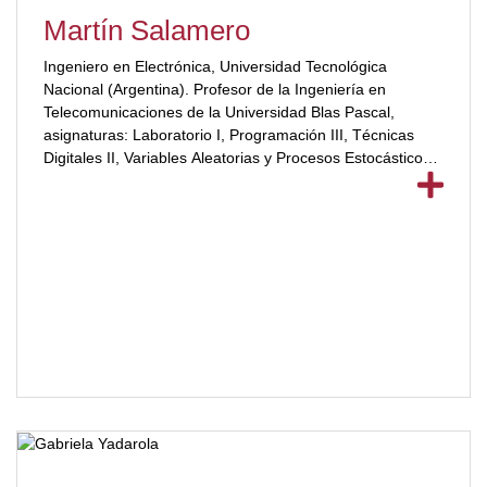
Martín Salamero
Ingeniero en Electrónica, Universidad Tecnológica
Nacional (Argentina). Profesor de la Ingeniería en
Telecomunicaciones de la Universidad Blas Pascal,
asignaturas: Laboratorio I, Programación III, Técnicas
Digitales II, Variables Aleatorias y Procesos Estocásticos,
Tratamiento Digital de Señales.[ubp_show_more
color="#a2332a"] Profesor Universidad Tecnológica
Nacional, asignaturas: Herramientas Informáticas,
Sistemas Digitales. Participante en diversos proyectos de
investigación en (visión artificial para interacción natural
humano-computadora, reconocimiento de gestos faciales,
etc.) en la Universidad Blas Pascal. Coordinador de las
competencias de las Olimpíadas Nacionales de
Informática, Electrónica y Telecomunicaciones en
Argentina-Universidad Blas Pascal. Experiencia
profesional en diversas compañías de informática y
telecomunicaciones.[/ubp_show_more]