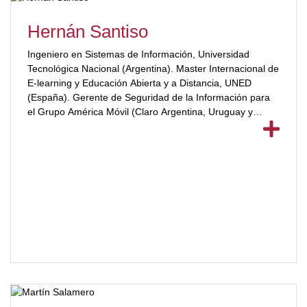
Hernán Santiso
Ingeniero en Sistemas de Información, Universidad
Tecnológica Nacional (Argentina). Master Internacional de
E-learning y Educación Abierta y a Distancia, UNED
(España). Gerente de Seguridad de la Información para
el Grupo América Móvil (Claro Argentina, Uruguay y
Paraguay – 17 años en la compañía).[ubp_show_more
color="#a2332a"] Docente de Seguridad de la
Información, Lic. en Sistemas, Universidad Nacional de
Villa María. Participante en proyectos de investigación
académica. Líder de proyectos de seguridad en temas
tales como: implementación de sistemas de prevención
de fuga de información, sistema de analítica para gestión
de incidentes, sistema de proyección ante Cyberataques,
sistemas de seguridad para el desarrollo de software,
implementación de plataforma de detección de malware
avanzado.[/ubp_show_more]