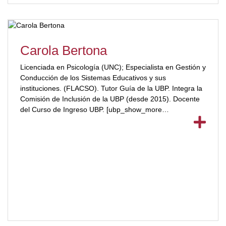
Carola Bertona
Licenciada en Psicología (UNC); Especialista en Gestión y
Conducción de los Sistemas Educativos y sus
instituciones. (FLACSO). Tutor Guía de la UBP. Integra la
Comisión de Inclusión de la UBP (desde 2015). Docente
del Curso de Ingreso UBP. [ubp_show_more
color="#a2332a"] Docente del Plan de Perfeccionamiento
Docente UBP (2016/2017/2018). Coordinadora de las
Practicas Pre Profesionales UBP (2018). Miembro del
Programa de Ingreso, Continuidad y Permanencia UBP
(2013) realizando cursos de capacitación para docentes,
alumnos, etc. Ejerce como Psicóloga Clínica en el ámbito
privado. [/ubp_show_more]