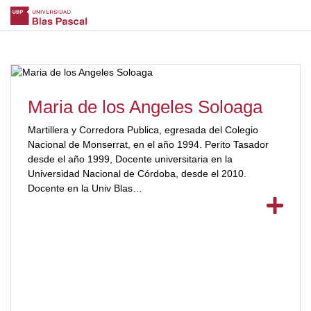
Maria de los Angeles Soloaga
Martillera y Corredora Publica, egresada del Colegio
Nacional de Monserrat, en el año 1994. Perito Tasador
desde el año 1999, Docente universitaria en la
Universidad Nacional de Córdoba, desde el 2010.
Docente en la Univ Blas
[ubp_show_more color="#a3223a"] Pascal desde el 2004,
de las materias Oratoria y Práctica Judicial y Seminario
de Integración y Práctica Profesional, Docente en el
Colegio de Martilleros y Corredores Públicos de la pcia de
Córdoba, para el curso de Perito Tasador desde el 2015.
Tesorera del Colegio de Martilleros y Corredores Públicos
de la provincia de Córdoba. Docente del Instituto ITEO (
Instituto de Técnicas de Expresión y Oratoria) desde el