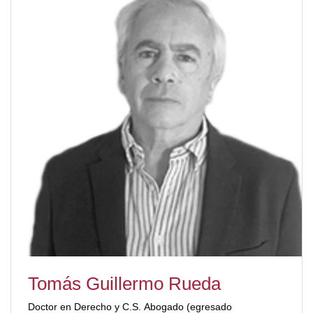
Pascal. Actualmente se desempeña como abogado
coordinador del Consorcio Caminero Único en la
Dirección de Vialidad de la Provincia de Córdoba.
[/ubp_show_more]
Tomás Guillermo Rueda
Doctor en Derecho y C.S. Abogado (egresado