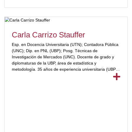
Carla Carrizo Stauffer
Esp. en Docencia Universitaria (UTN); Contadora Pública
(UNC); Dip. en PNL (UBP); Posg. Técnicas de
Investigación de Mercados (UNC). Docente de grado y
diplomaturas de la UBP, área de estadística y
metodología. 35 años de experiencia universitaria (UBP;
UNC; UCC).[ubp_show_more color="#a2332a"] Directora
de trabajos finales. Investigadora: línea Apropiación
Tecnológica. Panelista y ponente en congresos y
seminarios. Integrante del Observatorio de Políticas
Sociales representante UBP. Asesora y consultora en
estadística y metodología. Desempeño profesional
anterior en Municipalidad de Córdoba, AFIP, Justicia
Provincial, CPCE.[/ubp_show_more]