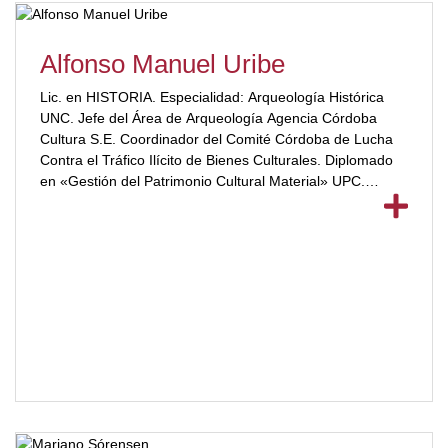
Alfonso Manuel Uribe
Lic. en HISTORIA. Especialidad: Arqueología Histórica
UNC. Jefe del Área de Arqueología Agencia Córdoba
Cultura S.E. Coordinador del Comité Córdoba de Lucha
Contra el Tráfico Ilícito de Bienes Culturales. Diplomado
en «Gestión del Patrimonio Cultural Material» UPC.
[ubp_show_more color="#a2332a"] Docente de la materia
Historia de la Arquitectura de la Carrera de Martillero
Corredor Publico y corredor Inmobiliario UBP.
Especialistas en Conservación y Exhibición de
Colecciones Arqueológicas y Etnográficas”. Especialistas
en Conservación y Exhibición de Colecciones
Arqueológicas y Etnográficas”. Autor de numerosos
artículos académicos sobre patrimonio y arqueología.
[/ubp_show_more]