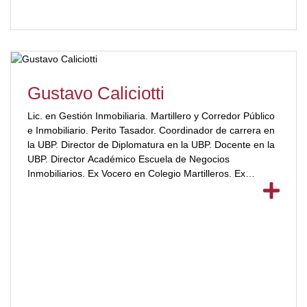
2010, con Sede en la Pcia de Corrientes y Santa Fe. -
Docente – contenidista en otras universidades privadas
desde el 2015.[/ubp_show_more]
Gustavo Caliciotti
Lic. en Gestión Inmobiliaria. Martillero y Corredor Público
e Inmobiliario. Perito Tasador. Coordinador de carrera en
la UBP. Director de Diplomatura en la UBP. Docente en la
UBP. Director Académico Escuela de Negocios
Inmobiliarios. Ex Vocero en Colegio Martilleros. Ex
Secretario en el Colegio Inmobiliario de CBA.