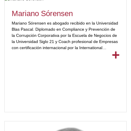
Mariano Sórensen
Mariano Sórensen es abogado recibido en la Universidad
Blas Pascal. Diplomado en Compliance y Prevención de
la Corrupción Corporativa por la Escuela de Negocios de
la Universidad Siglo 21 y Coach profesional de Empresas
con certificación internacional por la International
Coaching Community. [ubp_show_more color="#a2332a"]
Es docente en la Universidad Blas Pascal de la materia
Derecho Tributario para la carrera de Derecho y docente
de la materia Finanzas Públicas e Impuestos para la
carrera de Martillero Corredor Público e Inmobiliario de la
misma Universidad. Es especialista en procedimiento
tributario por el Colegio de Abogados de Córdoba y
cuenta con más de quince años asesorando a
organizaciones en materia de Recursos Humanos,
Liderazgo y Compliance. Es conferencista en temáticas
de Gestión, Liderazgo y Coaching y se encuentra
realizando la tesis de la Maestría en Dirección y Gestión
de las Organizaciones (MBA) en la Universidad Blas